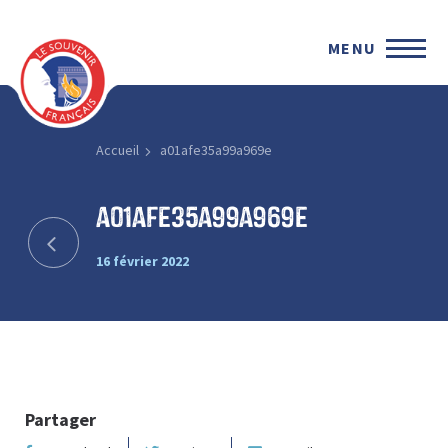
MENU
Accueil
a01afe35a99a969e
a01afe35a99a969e
16 février 2022
Partager