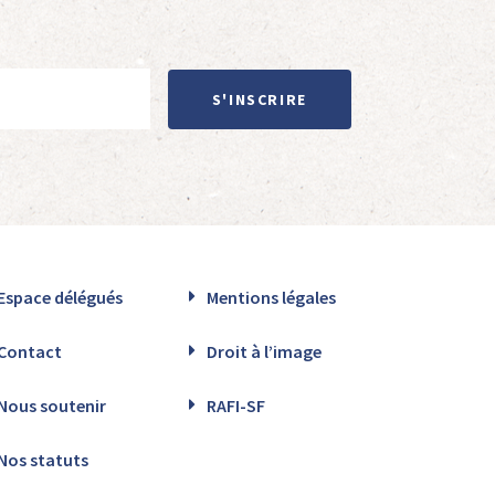
S'INSCRIRE
Espace délégués
Mentions légales
Contact
Droit à l’image
Nous soutenir
RAFI-SF
Nos statuts