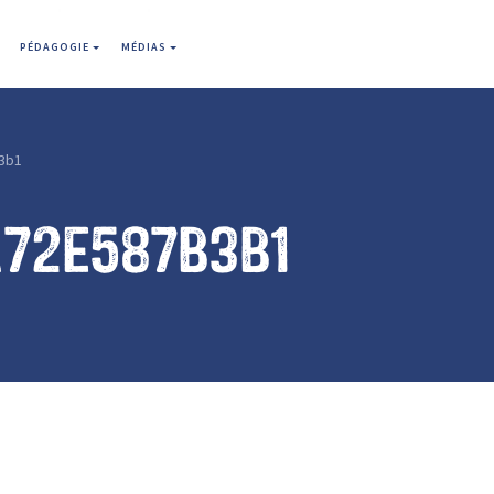
PÉDAGOGIE
MÉDIAS
3b1
a72e587b3b1