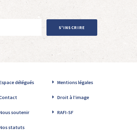
S'INSCRIRE
Espace délégués
Mentions légales
Contact
Droit à l’image
Nous soutenir
RAFI-SF
Nos statuts