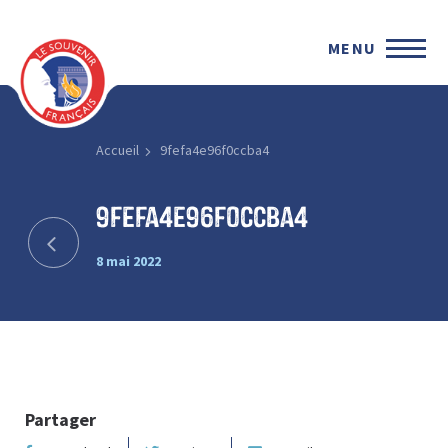
MENU
Accueil
9fefa4e96f0ccba4
9fefa4e96f0ccba4
8 mai 2022
Partager