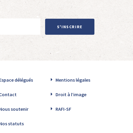
S'INSCRIRE
Espace délégués
Mentions légales
Contact
Droit à l’image
Nous soutenir
RAFI-SF
Nos statuts