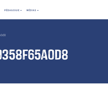
PÉDAGOGIE
MÉDIAS
a0d8
0358f65a0d8