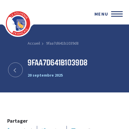
MENU
Accueil
9faa7d641b1039d8
9faa7d641b1039d8
20 septembre 2025
Partager