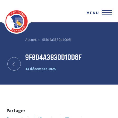
MENU
Accueil
9f8d4a3830d10d6f
9f8d4a3830d10d6f
13 décembre 2025
Partager