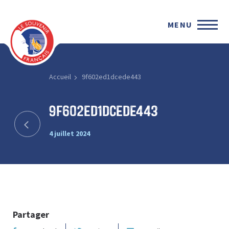
MENU
Accueil
9f602ed1dcede443
9f602ed1dcede443
4 juillet 2024
Partager