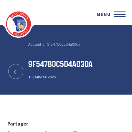
MENU
Accueil
9f547b0c5d4a03da
9f547b0c5d4a03da
15 janvier 2025
Partager