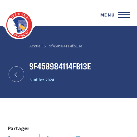
MENU
Accueil
9f458984114fb13e
9f458984114fb13e
5 juillet 2024
Partager