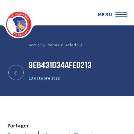
MENU
Accueil
9eb431d34afed213
9eb431d34afed213
13 octobre 2022
Partager