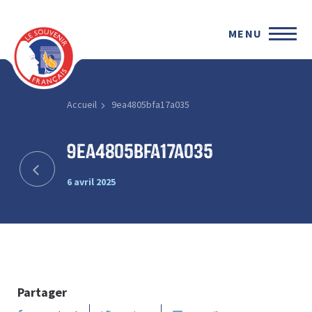
MENU
Accueil
9ea4805bfa17a035
9ea4805bfa17a035
6 avril 2025
Partager