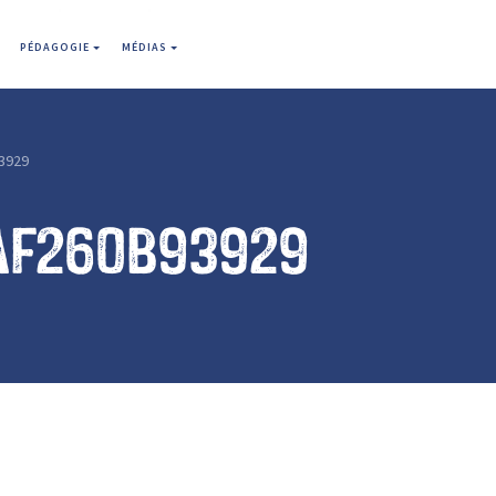
PÉDAGOGIE
MÉDIAS
3929
af260b93929