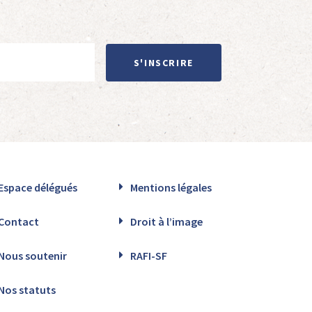
S'INSCRIRE
Espace délégués
Mentions légales
Contact
Droit à l’image
Nous soutenir
RAFI-SF
Nos statuts