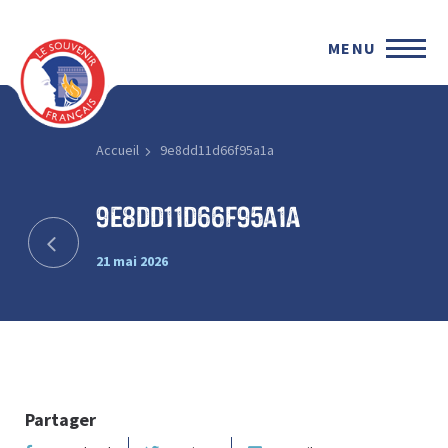
MENU
Accueil
9e8dd11d66f95a1a
9e8dd11d66f95a1a
21 mai 2026
Partager