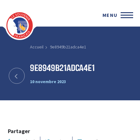
MENU
Accueil
9e8949b21adca4e1
9e8949b21adca4e1
10 novembre 2023
Partager