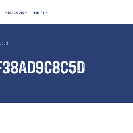
PÉDAGOGIE
MÉDIAS
8c5d
f38ad9c8c5d