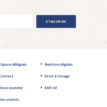
S'INSCRIRE
Espace délégués
Mentions légales
Contact
Droit à l’image
Nous soutenir
RAFI-SF
Nos statuts