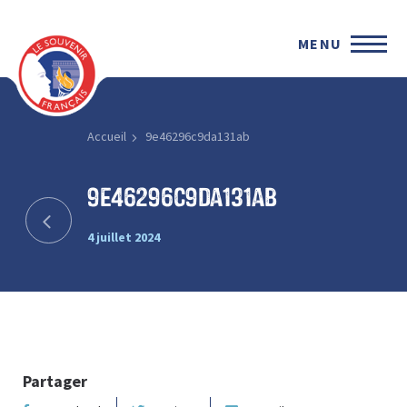
MENU
Accueil
9e46296c9da131ab
9e46296c9da131ab
4 juillet 2024
Partager