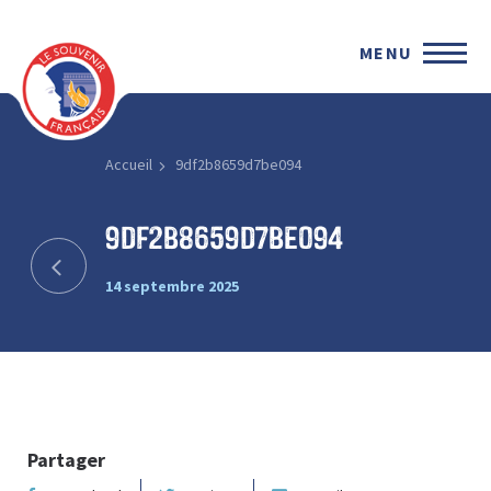
MENU
Accueil
9df2b8659d7be094
9df2b8659d7be094
14 septembre 2025
Partager