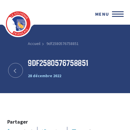
MENU
Accueil
9df2580576758851
9df2580576758851
28 décembre 2022
Partager