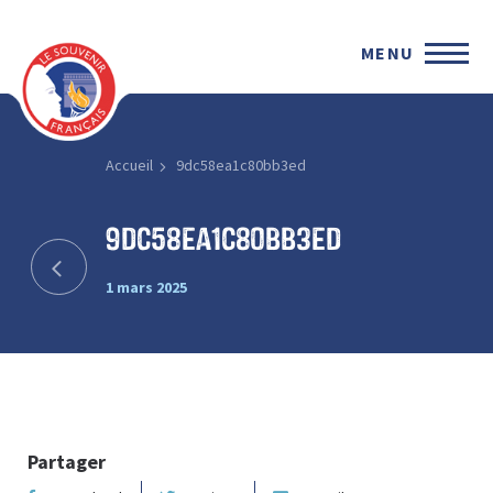
MENU
Accueil
9dc58ea1c80bb3ed
9dc58ea1c80bb3ed
1 mars 2025
Partager