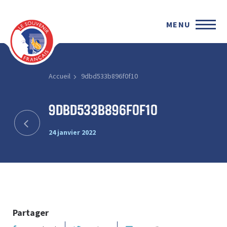
MENU
Accueil
9dbd533b896f0f10
9dbd533b896f0f10
24 janvier 2022
Partager