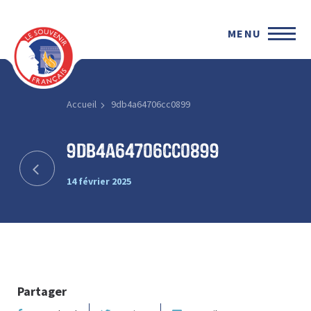
MENU
Accueil
9db4a64706cc0899
9db4a64706cc0899
14 février 2025
Partager