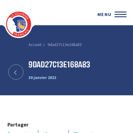
MENU
Accueil
9dad27c13e168a83
9dad27c13e168a83
30 janvier 2022
Partager