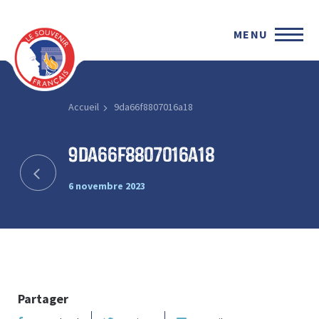
MENU
Accueil
9da66f8807016a18
9da66f8807016a18
6 novembre 2023
Partager