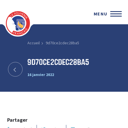
MENU
Accueil
9d70ce2cdec28ba5
9d70ce2cdec28ba5
16 janvier 2022
Partager