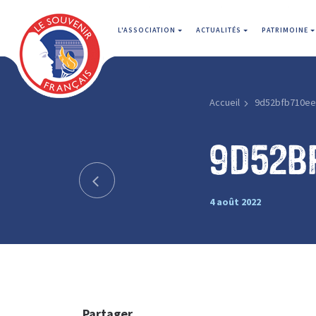
L'ASSOCIATION
ACTUALITÉS
PATRIMOINE
Accueil
9d52bfb710ee
9d52b
4 août 2022
Partager