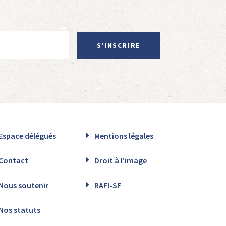
S'INSCRIRE
Espace délégués
Mentions légales
Contact
Droit à l’image
Nous soutenir
RAFI-SF
Nos statuts