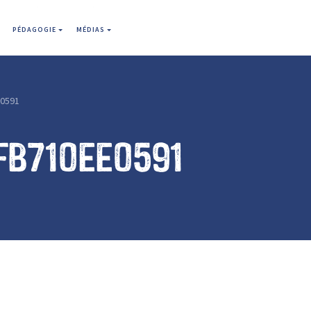
PÉDAGOGIE
MÉDIAS
0591
fb710ee0591