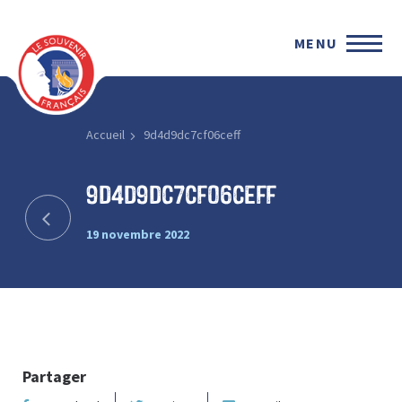
MENU
Accueil
9d4d9dc7cf06ceff
9d4d9dc7cf06ceff
19 novembre 2022
Partager