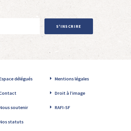
S'INSCRIRE
Espace délégués
Mentions légales
Contact
Droit à l’image
Nous soutenir
RAFI-SF
Nos statuts