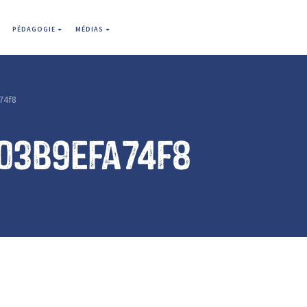
PÉDAGOGIE
MÉDIAS
74f8
03b9efa74f8