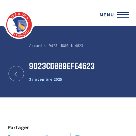
MENU
Accueil
9d23cd889efe4623
9d23cd889efe4623
3 novembre 2025
Partager