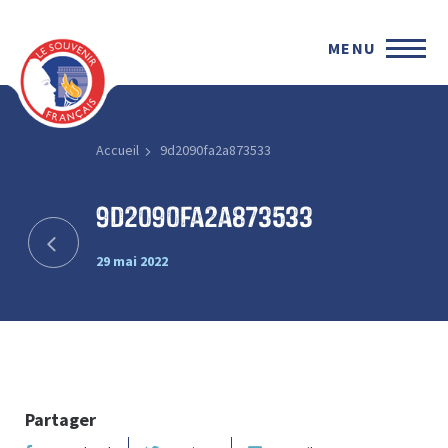
MENU
Accueil
9d2090fa2a873533
9d2090fa2a873533
29 mai 2022
Partager