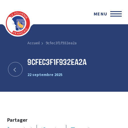
MENU
Accueil
9cfec3f1f932ea2a
9cfec3f1f932ea2a
22 septembre 2025
Partager