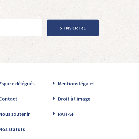
S'INSCRIRE
Espace délégués
Mentions légales
Contact
Droit à l’image
Nous soutenir
RAFI-SF
Nos statuts