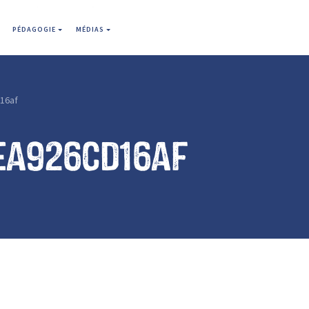
PÉDAGOGIE
MÉDIAS
16af
ea926cd16af