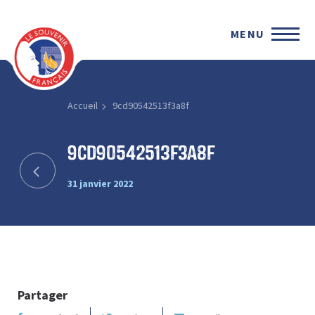
MENU
Accueil
9cd90542513f3a8f
9cd90542513f3a8f
31 janvier 2022
Partager