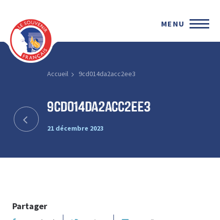
MENU
Accueil
9cd014da2acc2ee3
9cd014da2acc2ee3
21 décembre 2023
Partager