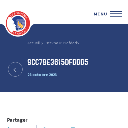
MENU
Accueil
9cc7be3615dfddd5
9cc7be3615dfddd5
28 octobre 2023
Partager