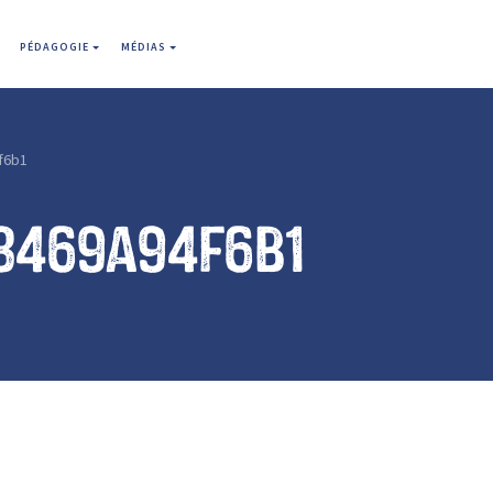
PÉDAGOGIE
MÉDIAS
f6b1
8469a94f6b1