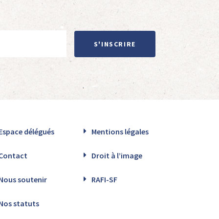
S'INSCRIRE
Espace délégués
Mentions légales
Contact
Droit à l’image
Nous soutenir
RAFI-SF
Nos statuts