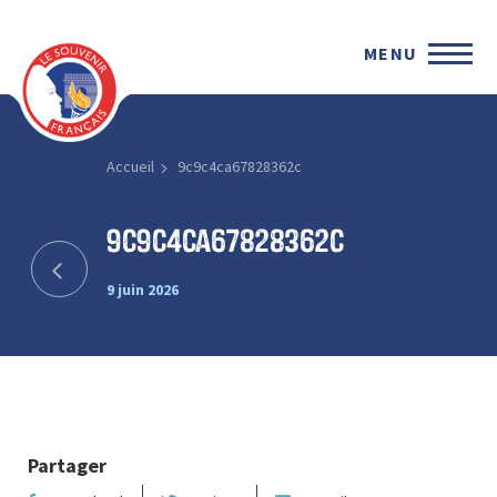
MENU
Accueil
9c9c4ca67828362c
9c9c4ca67828362c
9 juin 2026
Partager