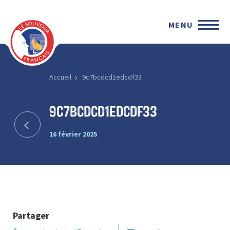
MENU
Accueil
9c7bcdcd1edcdf33
9c7bcdcd1edcdf33
16 février 2025
Partager