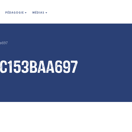
PÉDAGOGIE
MÉDIAS
a697
0c153baa697