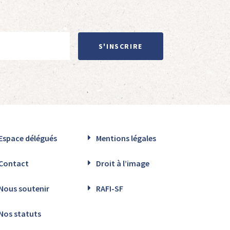
S'INSCRIRE
Espace délégués
Mentions légales
Contact
Droit à l’image
Nous soutenir
RAFI-SF
Nos statuts