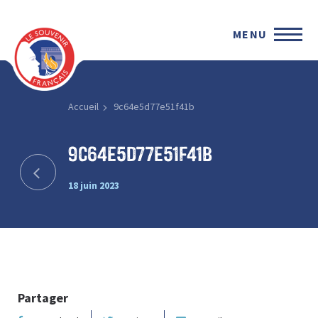
MENU
Accueil
9c64e5d77e51f41b
9c64e5d77e51f41b
18 juin 2023
Partager