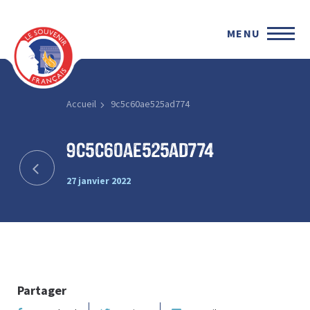
MENU
Accueil
9c5c60ae525ad774
9c5c60ae525ad774
27 janvier 2022
Partager