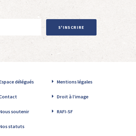
S'INSCRIRE
Espace délégués
Mentions légales
Contact
Droit à l’image
Nous soutenir
RAFI-SF
Nos statuts