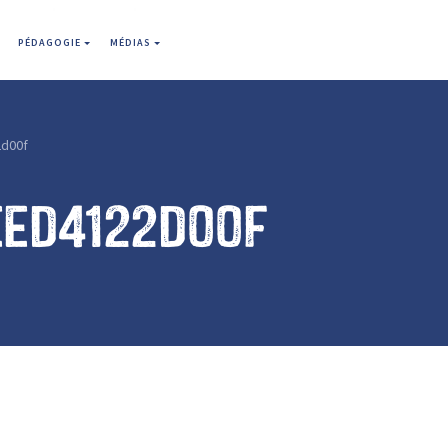
PÉDAGOGIE
MÉDIAS
d00f
eed4122d00f