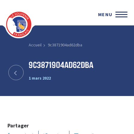
MENU
Accueil
9c3871904ad62dba
9c3871904ad62dba
1 mars 2022
Partager