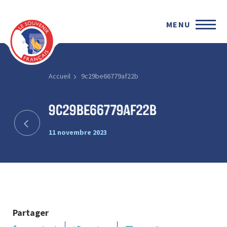
MENU
Accueil
9c29be66779af22b
9c29be66779af22b
11 novembre 2023
Partager