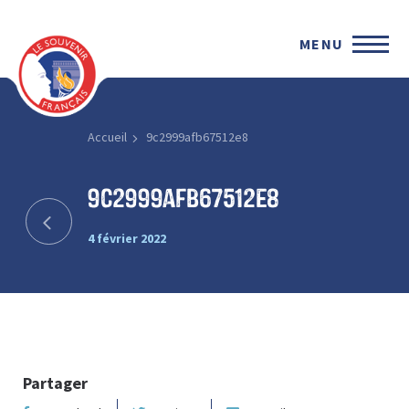
MENU
Accueil
9c2999afb67512e8
9c2999afb67512e8
4 février 2022
Partager