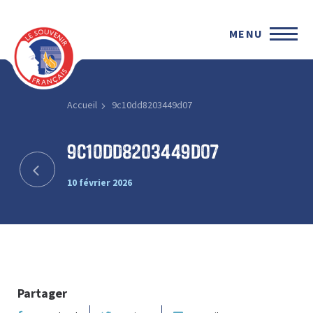
MENU
Accueil
9c10dd8203449d07
9c10dd8203449d07
10 février 2026
Partager