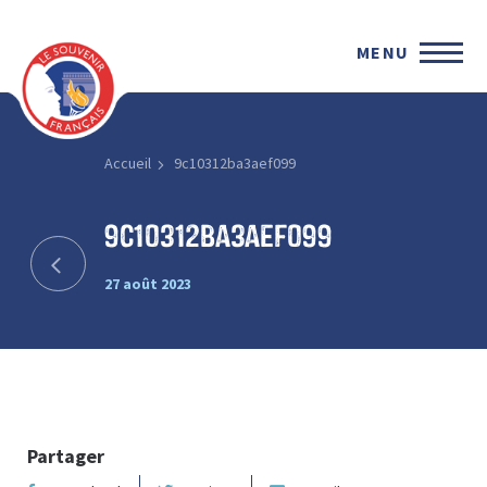
MENU
Accueil
9c10312ba3aef099
9c10312ba3aef099
27 août 2023
Partager