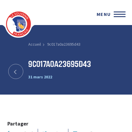
MENU
Accueil
9c017a0a23695d43
9c017a0a23695d43
31 mars 2022
Partager