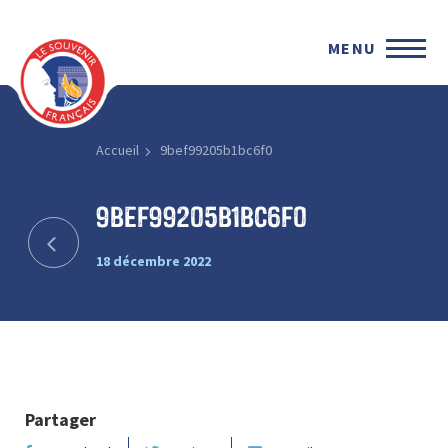
MENU
Accueil
9bef99205b1bc6f0
9bef99205b1bc6f0
18 décembre 2022
Partager