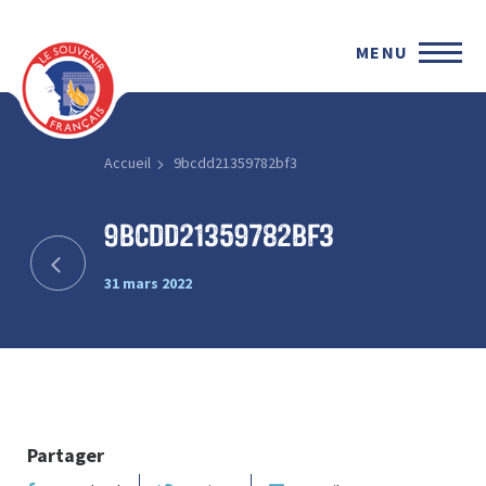
MENU
Accueil
9bcdd21359782bf3
9bcdd21359782bf3
31 mars 2022
Partager